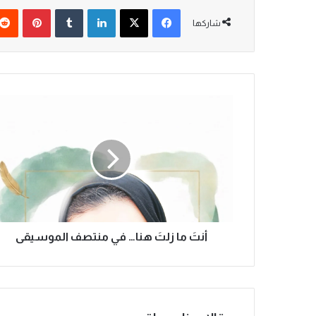
فيسبوك
‫X
لينكدإن
‏Tumblr
بينتيريست
شاركها
أ
ن
تَ
م
ا
ز
ل
تَ
ه
ن
أنتَ ما زلتَ هنا… في منتصف الموسيقى
ا
…
ف
ي
م