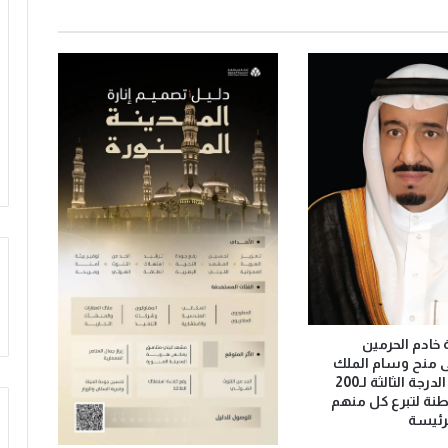
ج
م
ع
ة
ب
ا
ل
م
س
ج
د
ا
ل
ح
ر
ا
خادم الحرمين
م
 منح وسام الملك
عبدالعزيز من الدرجة الثالثة لـ200
نة لتبرع كل منهم
لرئيسة