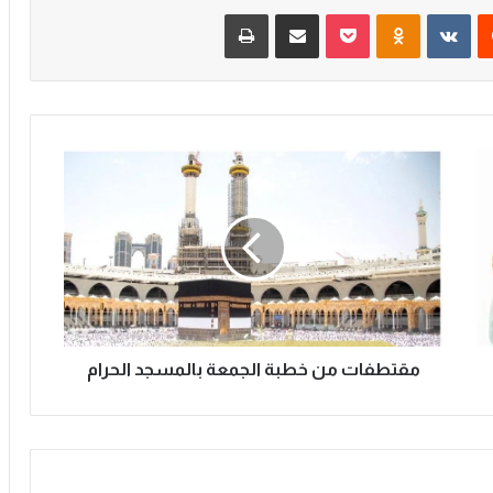
‏Reddit
‏VKontakte
Odnoklassniki
‫Pocket
مشاركة عبر البريد
طباعة
م
ق
ت
ط
ف
ا
ت
م
ن
خ
مقتطفات من خطبة الجمعة بالمسجد الحرام
ط
ب
ة
ا
ل