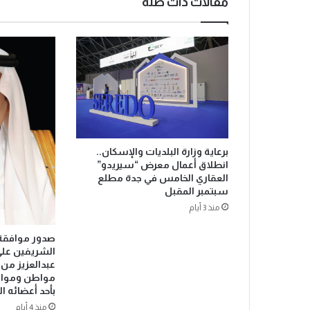
مقالات ذات صلة
ن
ت
ص
ف
ا
ل
م
و
س
ي
برعاية وزارة البلديات والإسكان..
ق
انطلاق أعمال معرض “سيريدو”
ى
العقاري الخامس في جدة مطلع
سبتمبر المقبل
منذ 3 أيام
صدور موافقة 
الشريفين على
مواطن ومواط
بأحد أعضائه ا
منذ 4 أيام