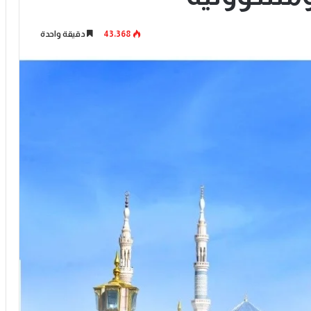
43٬368
دقيقة واحدة