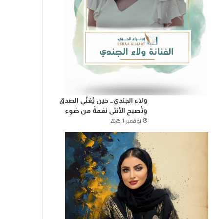
ولاء الجندي… حين يُغنّي الصدق
وتُصبح الأنثى نغمةً من ضوء
نوفمبر 1, 2025