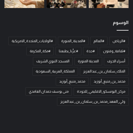
الوسوم
#الرياض
#العالم
#المدينة_المنورة
#الولايات_المتحدة_الامريكية
#ثقافة_وفنون
#جدة
#عزّنا_بطبعنا
#مكة_المكرمة
أسراء الحرف
المدينة المنورة
المسجد النبوي الشريف
الملك_سلمان_بن_عبدالعزيز
المملكة_العربية_السعودية
محمد_بن_منيع_أبوزيد
محمد_منيع_أبوزيد
مركز_اليونسكو_الاقليمي_للجودة
منى يوسف حمدان الغامدي
ولي_العهد_محمد_بن_سلمان_بن_عبدالعزيز