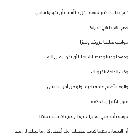
“لم أطلب الكثير منهم… كل ما أتمناه أن يكونوا بجانبي.
نعم… هكذا هي الحياة!
مواقف تعلمنا دروسًا وعبرًا،
ومهما وعينا وصحينا، لا بد لنا أن نكون على الرف،
وقت الحاجة ينكرونك،
والوفاء أصبح عملة نادرة… ولو من أقرب الناس.
عبور الألم إلى الحكمة
موقف أخذ مني تفكيرًا عميقًا، وعبرة اكتسبت منها:
أن الإنسان، مهما كثرت تضحياته، ولو أعطى كل ما يملك، لن يجد