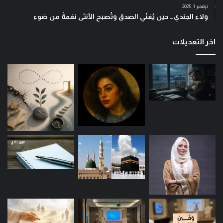
نوفمبر 1, 2025
ولاء الجندي… حين يُغنّي الصدق وتُصبح الأنثى نغمةً من ضوء
اخر التعديلات