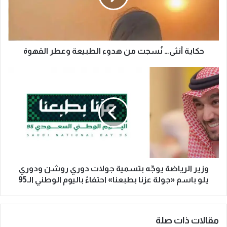
أ
ن
ث
ى
…
حكاية أنثى… نُسجت من هدوء الطبيعة وعطر القهوة
نُ
س
و
ج
ز
ت
ي
م
ر
ن
ا
ه
ل
د
ر
و
ي
ء
ا
ا
ض
وزير الرياضة يوجّه بتسمية جولات دوري روشن ودوري
ل
ة
يلو باسم «جولة عزنا بطبعنا» احتفاءً باليوم الوطني الـ95
ط
ي
ب
و
ي
جّ
مقالات ذات صلة
ع
ه