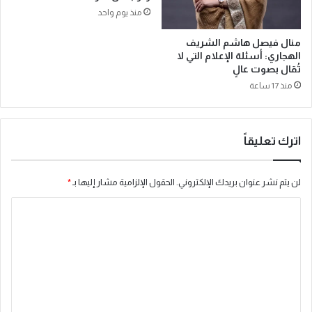
و
منذ يوم واحد
ر
ي
منال فيصل هاشم الشريف
ي
الهجاري: أسئلة الإعلام التي لا
ل
تُقال بصوت عالٍ
و
منذ 17 ساعة
ب
ا
س
م
اترك تعليقاً
«
ج
و
لن يتم نشر عنوان بريدك الإلكتروني.
الحقول الإلزامية مشار إليها بـ
*
ل
ة
ا
ع
ل
ز
ت
ن
ا
ع
ب
ل
ط
ب
ي