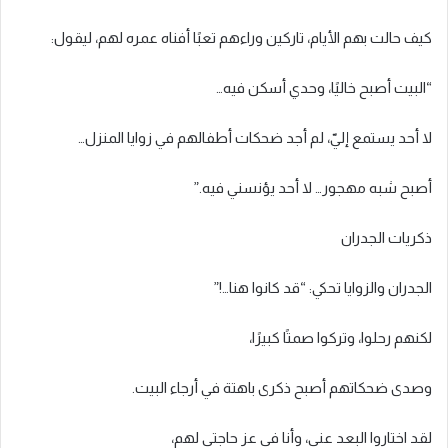
كيف حالت بهم الأيام، تاركين وراءهم تعبًا أفناه عمره لهم، ليقول:
“البيت أصبح خاليًا، وحدي أسكن فيه…
لا أحد يستمع إليّ، لم أجد ضحكات أطفالهم في زوايا المنزل…
أصبح شبه مهجور… لا أحد يؤنسني فيه.”
ذكريات الجدران
الجدران والزوايا تحكي: “قد كانوا هنا…!”
لكنهم رحلوا، وتركوا صمتًا كبيرًا،
وصدى ضحكاتهم أصبح ذكرى باهتة في أرجاء البيت.
لقد اختاروا البعد عني، وأنا في عز حاجتي لهم،