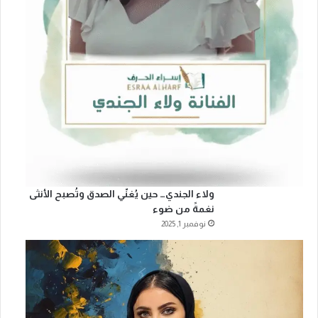
ولاء الجندي… حين يُغنّي الصدق وتُصبح الأنثى
نغمةً من ضوء
نوفمبر 1, 2025