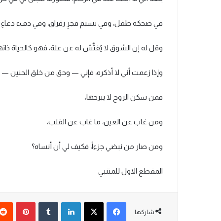
في ضحكة طفل، وفي نسيم فجرٍ رقراق، وفي دفء دعاءٍ ي
وقل له إن الشوق لا يُفتَّش له عن علة، فهو كالحياة ذاتها، ل
وإذا زعمت أني لا أذكره، فإني — وحق من خلق الحنين — ما
فمن سكن الروح لا يبرحها،
ومن غاب عن العين، ما غاب عن القلب،
ومن صار من نبضي جزءاً، فكيف لي أن أنساه؟
المقطع الاول للمتنبي
فيسبوك
‫X
لينكدإن
‏Tumblr
بينتيريست
شاركها