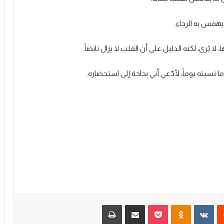
همس به الرجاء.
ا يُرى، لكنه الدليل على أن القلب لا يزال نابضاً.
 نسيته يوماً، لأدّعي أني بحاجة إلى استحضاره.
‏Reddit
‏VKontakte
Odnoklassniki
‫Pocket
مشاركة عبر البريد
طباعة