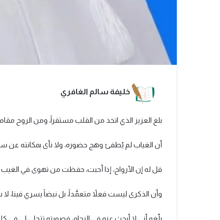
خليفة سالم الغافري
بلغ العزيز الذي اتخذ من القلب مستقراً، ومن الروح مقاماً ل
أن الغياب لم يُطفئ وهج حضوره، ولا نأى بمكانته عن سوي
قل له إن الأرواح، إذا أحبت، حفظت من تهوى في الغيب
وأن الذكرى ليست فعلاً متعمَّداً، بل نبضاً يسري فينا، لا 
بلّغه أني لا أبحث عنه في الزحام، فصورته تتجلى لي في كل