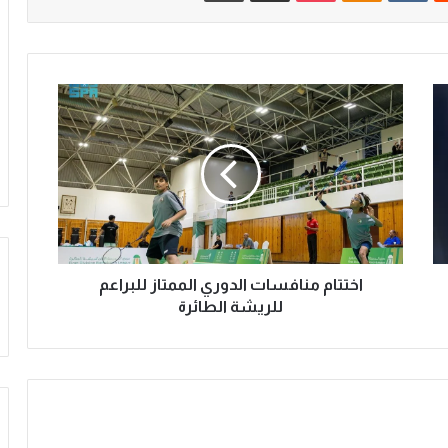
ا
خ
ت
ت
ا
م
م
ن
ا
ف
اختتام منافسات الدوري الممتاز للبراعم
س
للريشة الطائرة
ا
ت
ا
ل
د
و