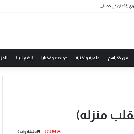
من ذكراهم
علمية وتقنية
حوادث وقضايا
انضم الينا
المزي
القلب منزله)
77٬394
دقيقة واحدة