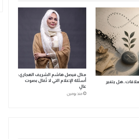
ر
ي
ا
ل
م
م
ت
ا
ز
ل
ل
ب
منال فيصل هاشم الشريف الهجاري:
ر
أسئلة الإعلام التي لا تُقال بصوت
لعلاقات..هل يتغير
ا
عالٍ
ع
منذ يومين
م
ل
ل
ر
ي
ش
ة