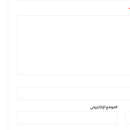
ا
*
ل
ط
ا
ئ
ر
ة
الموقع الإلكتروني