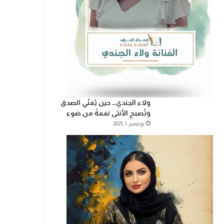
ولاء الجندي… حين يُغنّي الصدق
وتُصبح الأنثى نغمةً من ضوء
نوفمبر 1, 2025