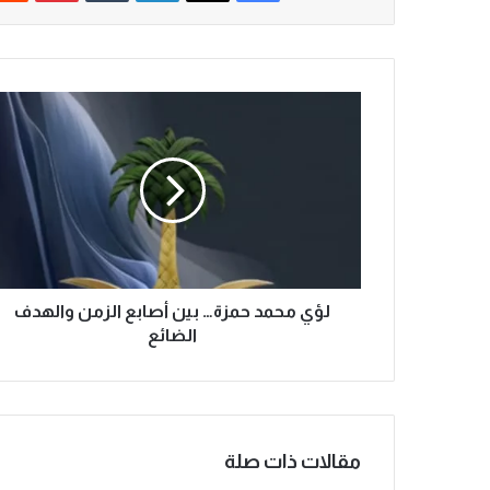
ل
ؤ
ي
م
ح
م
د
ح
م
ز
لؤي محمد حمزة… بين أصابع الزمن والهدف
ة
الضائع
…
ب
ي
ن
أ
مقالات ذات صلة
ص