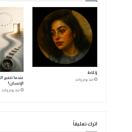
ا
ب
ع
ا
ل
ز
م
ن
و
ا
ل
ه
وُعّاظ
د
عندما تتغير ا
منذ يوم واحد
ف
الإنسان؟
ا
منذ يوم واحد
ل
ض
ا
ئ
ع
اترك تعليقاً