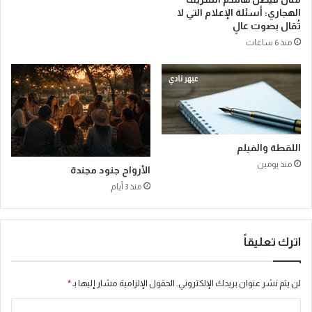
إ
الهجاري: أسئلة الإعلام التي لا
ي
تُقال بصوت عالٍ
م
منذ 6 ساعات
ا
ن
و
س
ق
و
ط
اللقطة والفيلم
ا
ل
منذ يومين
الأرواح جنود مجندة
ق
منذ 3 أيام
ي
م
ب
ي
اترك تعليقاً
ن
ص
ف
لن يتم نشر عنوان بريدك الإلكتروني.
الحقول الإلزامية مشار إليها بـ
*
ا
ا
ء