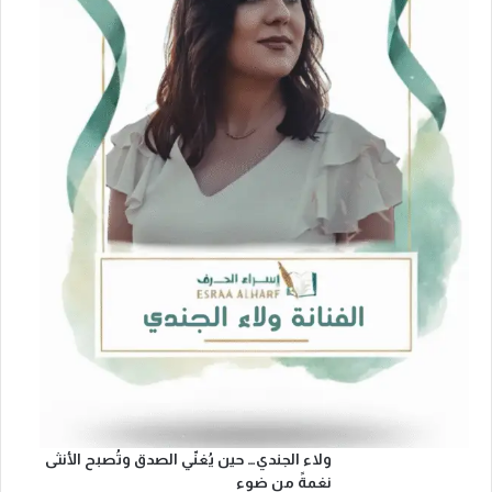
ولاء الجندي… حين يُغنّي الصدق وتُصبح الأنثى
نغمةً من ضوء