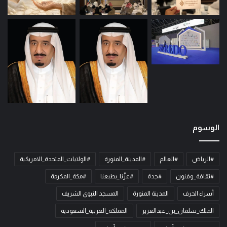
الوسوم
#الرياض
#العالم
#المدينة_المنورة
#الولايات_المتحدة_الامريكية
#ثقافة_وفنون
#جدة
#عزّنا_بطبعنا
#مكة_المكرمة
أسراء الحرف
المدينة المنورة
المسجد النبوي الشريف
الملك_سلمان_بن_عبدالعزيز
المملكة_العربية_السعودية