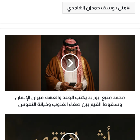
منى يوسف حمدان الغامدي
م
ح
م
د
م
ن
ي
ع
ا
ب
محمد منيع ابوزيد يكتب الوعد والعهد: ميزان الإيمان
و
وسقوط القيم بين صفاء القلوب وخيانة النفوس
ز
ي
أ
د
ن
ي
ث
ك
ى