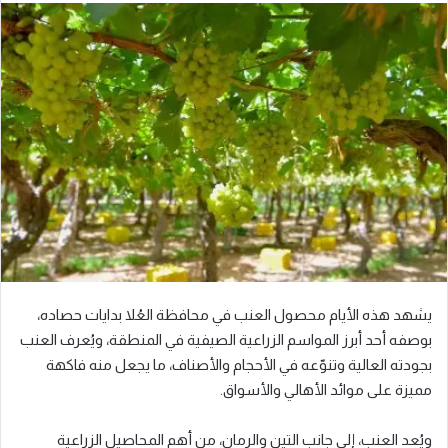
يشهد هذه الأيام محصول العنب في محافظة العُلا بدايات حصاده،
بوصفه أحد أبرز المواسم الزراعية الصيفية في المنطقة، ويُعرف العنب
بجودته العالية وتنوّعه في الأحجام والأصناف، ما يجعل منه فاكهة
مميزة على موائد الأهالي والأسواق.
ويُعد العنب، إلى جانب التين والرمان، من أهم المحاصيل الزراعية