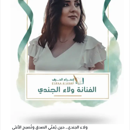
ولاء الجندي… حين يُغنّي الصدق وتُصبح الأنثى