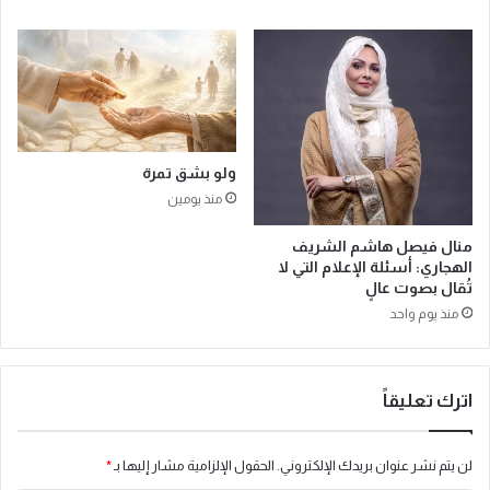
ي
د
ة
ب
ي
»
ي
ع
ز
ولو بشق تمرة
ز
منذ يومين
م
ك
منال فيصل هاشم الشريف
ا
الهجاري: أسئلة الإعلام التي لا
ن
تُقال بصوت عالٍ
ة
منذ يوم واحد
ا
ل
م
د
اترك تعليقاً
ي
ن
ة
لن يتم نشر عنوان بريدك الإلكتروني.
الحقول الإلزامية مشار إليها بـ
*
ك