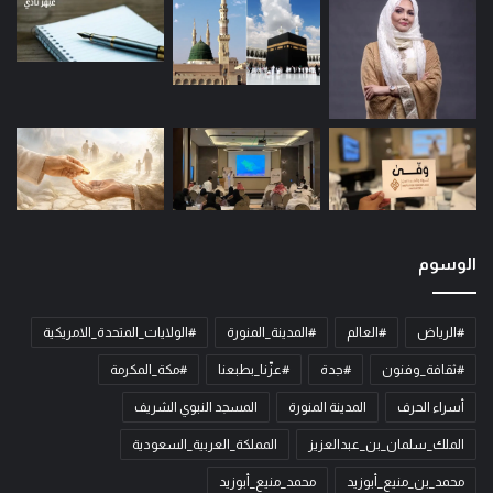
الوسوم
#الرياض
#العالم
#المدينة_المنورة
#الولايات_المتحدة_الامريكية
#ثقافة_وفنون
#جدة
#عزّنا_بطبعنا
#مكة_المكرمة
أسراء الحرف
المدينة المنورة
المسجد النبوي الشريف
الملك_سلمان_بن_عبدالعزيز
المملكة_العربية_السعودية
محمد_بن_منيع_أبوزيد
محمد_منيع_أبوزيد