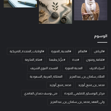
الوسوم
#الرياض
#العالم
#المدينة_المنورة
#الولايات_المتحدة_الامريكية
#ثقافة_وفنون
#جدة
#عزّنا_بطبعنا
#مكة_المكرمة
أسراء الحرف
المدينة المنورة
المسجد النبوي الشريف
الملك_سلمان_بن_عبدالعزيز
المملكة_العربية_السعودية
محمد_بن_منيع_أبوزيد
محمد_منيع_أبوزيد
مركز_اليونسكو_الاقليمي_للجودة
منى يوسف حمدان الغامدي
ولي_العهد_محمد_بن_سلمان_بن_عبدالعزيز