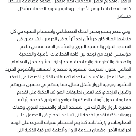
الرحمن وتقديم أفضل الخدمات لهم وتعمل بجهود مضاعفة لتسخير
كافة القطاعات لتوفير الأجواء الروحانية وتجويد الخدمات بشكل
مستمر.
وفي عصر يتسم بعصر الذكاء الاصطناعي واستخدام التقنية في كل
مناشط الحياة كان حرياً بأن تجد أثراً له في الحرمين الشريفين في
المسجد الحرام والمسجد النبوي والمشاعر المقدسة في تناغم
مؤسسي فريد من نوعه بين كافة القطاعات الأمنية والخدمية
والصحية والتطوعية والإعلامية. فنجد إدارة الحشود محل الاهتمام
العالمي لتكون المدرسة السعودية متصدرة المشهد والأنموذج الفريد
في هذا المجال وتتجسد استخدام تطبيقات الذكاء الاصطناعي لتعقب
الحشود وتوجيه الزوار بشكل فعال، مما يسهم في تحسين تجربتهم
وتقليل الازدحام، كما تعمل تطبيقات الهواتف الذكية على تقديم
معلومات حول أوقات الصلاة والمواقع والمرافق كخدمة إثرائية
متميزة للزوار والزائرات في المسجد الحرام والمسجد النبوي، وهناك
روبوتات ذكية تقدم الخدمة التي تساعد الحجاج في الحصول على
المعلومات والإرشادات. كما يتم استخدام تقنيات التعرف على الوجه
لمراقبة الأمن وضمان سلامة الزوار وأنظمة المراقبة الذكية التي