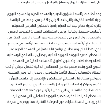
على استفسارات الزوار وتسهل التواصل وتوفير المعلومات.
وقد أطلقت رئاسة الشؤون الدينية بالمسجد الحرام والمسجد النبوي
بوابة (قاصد الذكي)ة والتي تعد الأولى والأكبر من نوعها في الرئاسة
لإثراء تجربة حجاج بيت الله الحرام رقميا بالمحتوى الشرعي المحوكم
بأسلوب مبسط وشامل يراعي المتطلبات التعبدية لضيوف الرحمن
والقاصدين والزائرين، في خطوة نوعية تعزز التحول الرقمي الذكي في
الخدمات الإثرائية المقدمة وفق خطط تشغيلية للرئاسة في موسم
الحج لهذا العام. وتم تطبيق برنامج (بلغاتهم) في المسجد الحرام عبر
استخدام أجهزة الترجمة الفورية الذكية لإيصال رسالة الحج الوسطية
للعالم بعدة لغات. وتدشين تطبيق (المساعد الذكي) في المسجد
النبوي الذي يقدم مجموعة من الخصائص الذكية تشمل عرض أوقات
الصلاة وتنبيهات بأسماء الأئمة والمؤذنين، وجدول الدروس العلمية،
ومواقع انعقادها والمشايخ المشاركين، بالإضافة إلى حلقات القرآن
الكريم ومراكز إجابة السائلين داخل المسجد النبوي. ويتميز التطبيق
بخاصية التوجيه التفاعلي، التي تمكن الزائرين من كافة هذه الخدمات
باستخدام الخرائط الذكية بخاصية التوجيه التفاعلي، التي تمكن الرد
الفوري على الاستفسارات عبر الدردشة التقنية، مما يرفع من سرعة