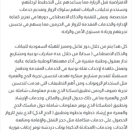
الافتراضية قبل الزيارة مما يساعدهم على التخطيط لرحلتهم؛
وتستخدم تحليلات البيانات لفهم سلوك الزوار وتقديم خدمات
متخصصة. ويبقى للتقنية والذكاء الاصطناعي دورها في تعزيز كفاءة
الإدارة والخدمات المقدمة للزوار في الحرمين مما يسهم في تحسين
تجربتهم وزيادة مستوى الأمن والراحة.
كل هذا يتم من خلال دور فاعل ومميز للهيئة السعودية للبيانات
والذكاء الاصطناعي ( سدايا) من خلال عدة مبادرات نوعية ومشاريع
تدار بعقول وطنية متميزة في أداء مهمتها الوطنية بكفاءة عالية؛
وتعمل جاهدة لإحداث نقلة نوعية في الخدمات المقدمة وتطمح
مستقبلاً لتقديم مشاريع مبتكرة تهدف لتحسين تجربة الحج والعمرة
مثل استخدام الروبوتات، ومن أهم التطبيقات التي قدمت لتحسين
تجربة ضيوف الرحمن تطبيق(نسك) الذي يقدم معلومات شاملة عن
الحج والعمرة يما في ذلك جدول الزمان والمكان. وخدمات الإرشاد
وتطبيق (مناسك) الذي يوفر معلومات شاملة حول مناسك الحج
والعمرة مع إرشاد خطوة بخطوة وتطبيق ( الحج الذكي) الذي يتيح للزوار
الحصول على خدمات متكاملة مثل حجز التنقل والإقامة ومتابعة
الأحداث. وخدمات (المحادثة الذكية) بوثات دردشة توفر إجابات فورية