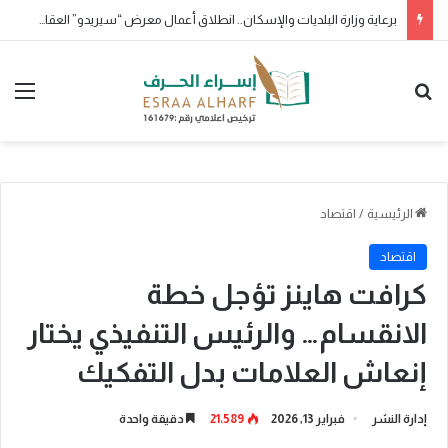
برعاية جمعية وفى لتكريم الرواد والمبدعين وبمشاركة مجتمع صوت المدينة
بحث عن
الق
الرئيسية
/
اقتصاد
اقتصاد
كرافت هاينز تؤجل خطة
الانقسام… والرئيس التنفيذي يختار
إنعاش العلامات بدل التفكيك
إدارة النشر
فبراير 13, 2026
21٬589
دقيقة واحدة