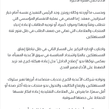
الأداء خلال الفترة الأخيرة.
وبحسب ما أوردته وكالة رويترز، وجد الرئيس التنفيذي نفسه أمام خيار
استراتيجي معقد: إما المضي في عملية الانقسام المؤسسي التي
تتطلب وقتًا وجهدًا وموارد كبيرة، أو توجيه الطاقات لإعادة إحياء
المنتجات والعلامات التي تعاني من ضعف الطلب في ظل فتور ثقة
المستهلكين.
واختارت الإدارة التركيز على المسار الثاني، في ظل تباطؤ إنفاق
المستهلكين عالميًا واشتداد المنافسة في سوق الأغذية المعبأة، ما
يعكس توجّهًا نحو “إصلاح الداخل” بدل إعادة هيكلة كبرى قد تزيد
الضغط على الأداء قصير المدى.
وتواجه شركات الأغذية الكبرى تحديات متصاعدة، أبرزها تغير سلوك
المستهلكين، وارتفاع التكاليف، والتحول نحو منتجات بديلة أكثر صحة أو
أقل سعرًا، ما يفرض على العلامات التقليدية إعادة ابتكار نفسها
للحفاظ على حصتها السوقية.