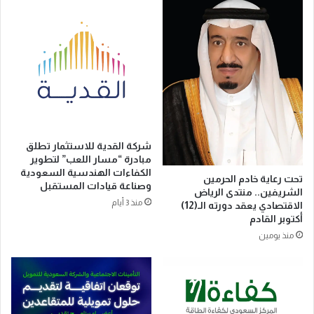
و
ي
ل
ا
ل
أ
م
د
ع
ل
شركة القدية للاستثمار تطلق
ى
مبادرة “مسار اللعب” لتطوير
ا
الكفاءات الهندسية السعودية
تحت رعاية خادم الحرمين
م
وصناعة قيادات المستقبل
الشريفين.. منتدى الرياض
ت
منذ 3 أيام
الاقتصادي يعقد دورته الـ(12)
ص
أكتوبر القادم
ا
منذ يومين
ص
ا
ل
م
ع
ا