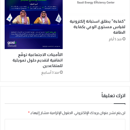
د
ن
؟
“كفاءة” يطلق استبانة إلكترونية
د
لقياس مستوى الوعي بكفاءة
ر
الطاقة
ا
منذ 5 أيام
س
ة
ح
التأمينات الاجتماعية توقّع
ي
اتفاقية لتقديم حلول تمويلية
للمتقاعدين
و
ا
منذ 3 أسابيع
ن
ي
ة
اترك تعليقاً
ت
ث
ي
لن يتم نشر عنوان بريدك الإلكتروني.
الحقول الإلزامية مشار إليها بـ
*
ر
ت
ا
س