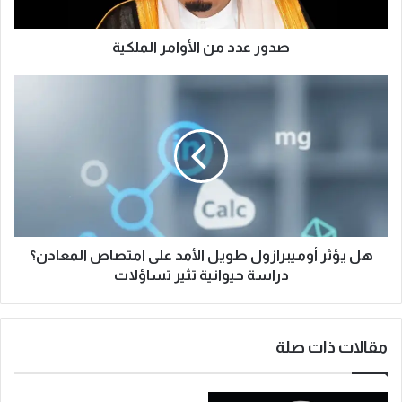
م
ن
ا
صدور عدد من الأوامر الملكية
ل
أ
ه
و
ل
ا
ي
م
ؤ
ر
ث
ا
ر
ل
أ
م
و
ل
م
ك
ي
هل يؤثر أوميبرازول طويل الأمد على امتصاص المعادن؟
ي
ب
دراسة حيوانية تثير تساؤلات
ة
ر
ا
ز
مقالات ذات صلة
و
ل
ط