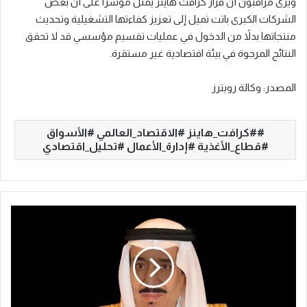
ويرى مراقبون أن قرار كرافت هاينز يمثل مؤشرًا على أن بعض
الشركات الكبرى باتت تميل إلى تعزيز كفاءتها التشغيلية وتحديث
منتجاتها بدلاً من الدخول في عمليات تقسيم مؤسسي قد لا تحقق
النتائج المرجوة في بيئة اقتصادية غير مستقرة.
المصدر: وكالة رويترز
#كرافت_هاينز #الاقتصاد_العالمي #الأسواق
#قطاع_الأغذية #إدارة_الأعمال #تحليل_اقتصادي
ص
د
و
ر
ع
د
د