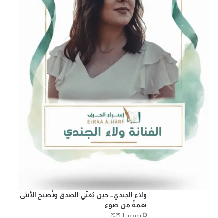
ولاء الجندي… حين يُغنّي الصدق وتُصبح الأنثى
نغمةً من ضوء
نوفمبر 1, 2025