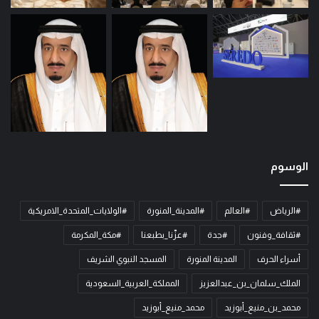
الوسوم
#الرياض
#العالم
#المدينة_المنورة
#الولايات_المتحدة_الامريكية
#ثقافة_وفنون
#جدة
#عزّنا_بطبعنا
#مكة_المكرمة
أسراء الحرف
المدينة المنورة
المسجد النبوي الشريف
الملك_سلمان_بن_عبدالعزيز
المملكة_العربية_السعودية
محمد_بن_منيع_أبوزيد
محمد_منيع_أبوزيد