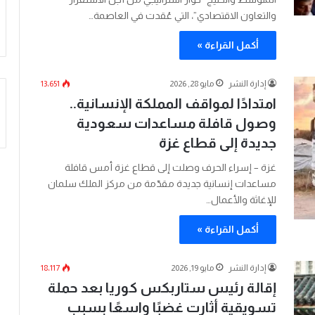
والتعاون الاقتصادي”، التي عُقدت في العاصمة…
أكمل القراءة »
إدارة النشر
مايو 28, 2026
13٬651
امتدادًا لمواقف المملكة الإنسانية..
وصول قافلة مساعدات سعودية
جديدة إلى قطاع غزة
غزة – إسراء الحرف وصلت إلى قطاع غزة أمس قافلة
مساعدات إنسانية جديدة مقدّمة من مركز الملك سلمان
للإغاثة والأعمال…
أكمل القراءة »
إدارة النشر
مايو 19, 2026
18٬117
إقالة رئيس ستاربكس كوريا بعد حملة
تسويقية أثارت غضبًا واسعًا بسبب