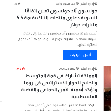
إدارة النشر
منذ أسبوع واحد
35
جونسون آند جونسون تعلن اتفاقًا
لتسوية دعاوى منتجات التلك بقيمة 5.5
مليارات دولار
أعلنت شركة جونسون آند جونسون التوصل إلى اتفاق
تسوية بقيمة 5.5 مليارات دولار لتسوية نحو 76 ألف دعوى
قضائية تتعلق…
أكمل القراءة »
إدارة النشر
يونيو 26, 2026
11٬018
المملكة تشارك في قمة المتوسط
والخليج للحوار الاستراتيجي في روما
وتؤكد أهمية الأمن الجماعي والقضية
الفلسطينية
شاركت المملكة العربية السعودية في أعمال قمة
المتوسط والخليج “حوار استراتيجي من أجل الاستقرار