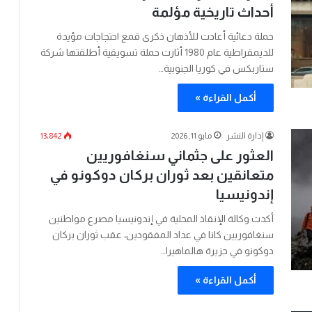
أحداث تاريخية مؤلمة
حملة دعائية أعادت للأذهان ذكرى قمع احتجاجات مؤيدة
للديمقراطية عام 1980 أثارت حملة تسويقية أطلقتها شركة
ستاربكس في كوريا الجنوبية…
أكمل القراءة »
إدارة النشر
مايو 11, 2026
13٬842
العثور على جثماني سنغافوريين
متعانقين بعد ثوران بركان دوكونو في
إندونيسيا
أكدت وكالة الإنقاذ المحلية في إندونيسيا مصرع مواطنين
سنغافوريين كانا في عداد المفقودين، عقب ثوران بركان
دوكونو في جزيرة هالماهيرا…
أكمل القراءة »