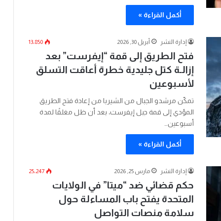
أكمل القراءة »
إدارة النشر
أبريل 30, 2026
13٬850
فتح الطريق إلى قمة “إيفرست” بعد
إزالـة كتل جليدية خطرة أعاقت التسلق
لأسبوعين
تمكّن مرشدو الجبال من الشيربا من إعادة فتح الطريق
المؤدي إلى قمة جبل إيفرست، بعد أن ظل مغلقًا لمدة
أسبوعين…
أكمل القراءة »
إدارة النشر
مارس 25, 2026
25٬247
حكم قضائي ضد “ميتا” في الولايات
المتحدة يفتح باب المساءلة حول
سلامة منصات التواصل