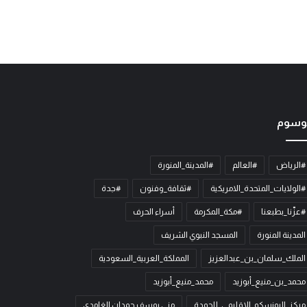
وسوم
#الرياض
#العالم
#المدينة_المنورة
#الولايات_المتحدة_الامريكية
#ثقافة_وفنون
#جدة
#عزّنا_بطبعنا
#مكة_المكرمة
أسراء الحرف
المدينة المنورة
المسجد النبوي الشريف
الملك_سلمان_بن_عبدالعزيز
المملكة_العربية_السعودية
محمد_بن_منيع_أبوزيد
محمد_منيع_أبوزيد
مركز_اليونسكو_الاقليمي_للجودة
منى يوسف حمدان الغامدي