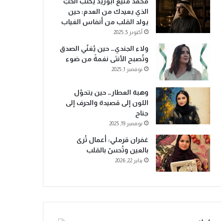
محمد منيع ابوزيد يكتب الحبّ
الذي يعيدك من العدم: حين
يولد القلب من أنفاس الغياب
أكتوبر 5, 2025
ولاء الجندي… حين يُغنّي الصدق
وتُصبح الأنثى نغمةً من ضوء
نوفمبر 1, 2025
وهبة العطار… حين يتحوّل
اللون إلى قصيدة والحرف إلى
جناح
نوفمبر 19, 2025
غفران قرملي: أعمال تُرى
بالعين وتُحسّ بالقلب
يناير 22, 2026