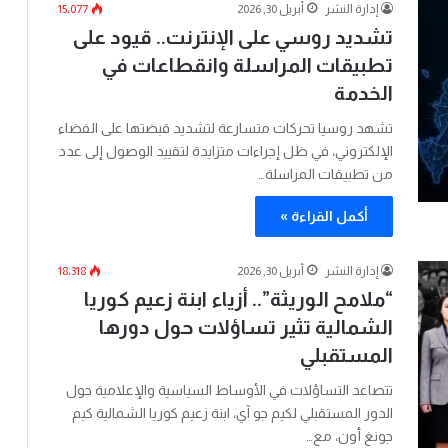
إدارة النشر
أبريل 30, 2026
15٬077
تشديد روسي على الإنترنت.. قيود على
تطبيقات المراسلة وانقطاعات في
الخدمة
تشهد روسيا تحركات متسارعة لتشديد قبضتها على الفضاء
الإلكتروني، في ظل إجراءات متزايدة لتقييد الوصول إلى عدد
من تطبيقات المراسلة…
أكمل القراءة »
إدارة النشر
أبريل 30, 2026
18٬318
“ملامح الوريثة”.. أزياء ابنة زعيم كوريا
الشمالية تثير تساؤلات حول دورها
المستقبلي
تتصاعد التساؤلات في الأوساط السياسية والإعلامية حول
الدور المستقبلي لكيم جو آي، ابنة زعيم كوريا الشمالية كيم
جونغ أون، مع…